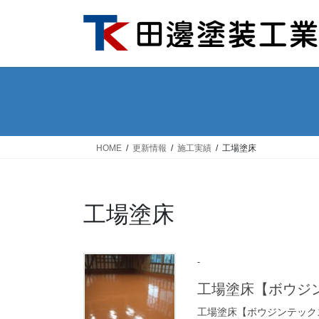
コ
ナ
ン
ビ
テ
ゲ
ン
ー
ツ
シ
へ
ョ
ス
ン
キ
に
ッ
移
HOME
更新情報
施工実績
工場塗床
プ
動
工場塗床
-
工場塗床【ボウジン
工場塗床【ボウジンテック