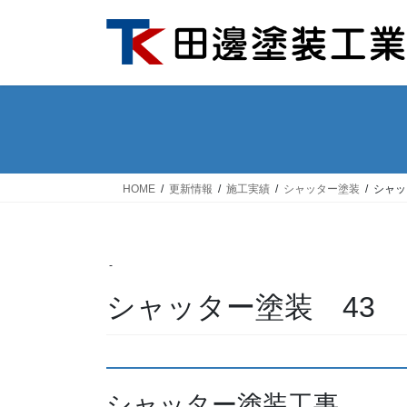
コ
ナ
ン
ビ
テ
ゲ
ン
ー
ツ
シ
へ
ョ
ス
ン
キ
に
ッ
移
HOME
更新情報
施工実績
シャッター塗装
シャッ
プ
動
-
シャッター塗装 43
シャッター塗装工事