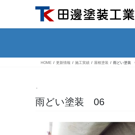
コ
ナ
ン
ビ
テ
ゲ
ン
ー
ツ
シ
へ
ョ
ス
ン
キ
に
ッ
移
HOME
更新情報
施工実績
屋根塗装
雨どい塗装 
プ
動
-
雨どい塗装 06